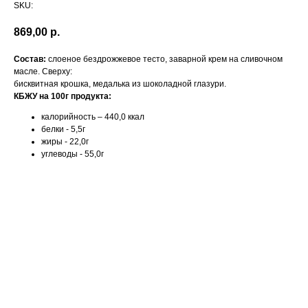
SKU:
869,00
р.
Состав:
слоеное бездрожжевое тесто, заварной крем на сливочном
масле. Сверху:
бисквитная крошка, медалька из шоколадной глазури.
КБЖУ на 100г продукта:
калорийность – 440,0 ккал
белки - 5,5г
жиры - 22,0г
углеводы - 55,0г