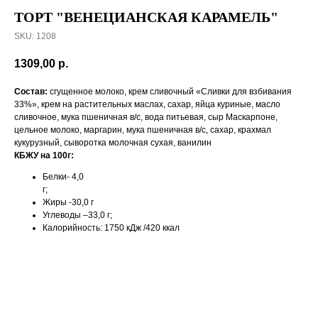
ТОРТ "ВЕНЕЦИАНСКАЯ КАРАМЕЛЬ"
SKU:
1208
1309,00
р.
Состав:
сгущенное молоко, крем сливочный «Сливки для взбивания
33%», крем на растительных маслах, сахар, яйца куриные, масло
сливочное, мука пшеничная в/с, вода питьевая, сыр Маскарпоне,
цельное молоко, маргарин, мука пшеничная в/с, сахар, крахмал
кукурузный, сыворотка молочная сухая, ванилин
КБЖУ на 100г:
Белки- 4,0
г;
Жиры -30,0 г
Углеводы –33,0 г;
Калорийность: 1750 кДж /420 ккал