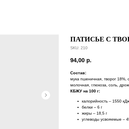
ПАТИСЬЕ С ТВ
SKU:
210
94,00
р.
Состав:
мука пшеничная, творог 18%, 
молочная, глюкоза, соль, дро
КБЖУ на 100 г:
калорийность – 1550 кДж
белки – 6 г
жиры – 18,5 г
углеводы усвояемые – 45