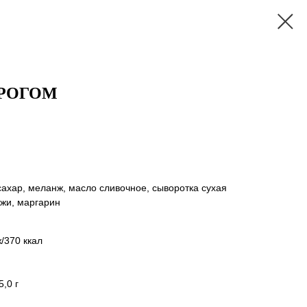
ОРОГОМ
сахар, меланж, масло сливочное, сыворотка сухая
жжи, маргарин
/370 ккал
,0 г