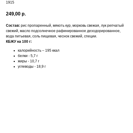
1915
249,00
р.
Состав:
рис пропаренный, мякоть кур, морковь свежая, лук репчатый
свежий, масло подсолнечное рафинированное дезодорированное,
вода питьевая, соль пищевая, чеснок свежий, специи.
КБЖУ на 100 г:
калорийность – 195 ккал
белки - 5,7 г
жиры - 10,7 г
углеводы - 18,9 г