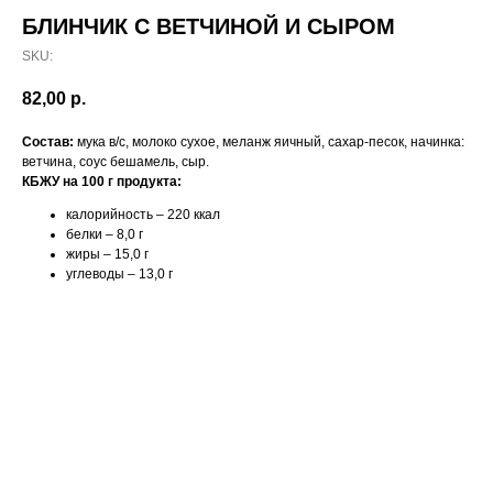
БЛИНЧИК С ВЕТЧИНОЙ И СЫРОМ
SKU:
82,00
р.
Состав:
мука в/с, молоко сухое, меланж яичный, сахар-песок, начинка:
ветчина, соус бешамель, сыр.
КБЖУ на 100 г продукта:
калорийность – 220 ккал
белки – 8,0 г
жиры – 15,0 г
углеводы – 13,0 г