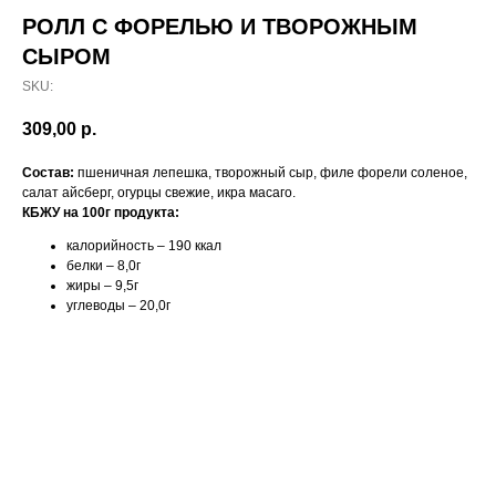
РОЛЛ С ФОРЕЛЬЮ И ТВОРОЖНЫМ
СЫРОМ
SKU:
309,00
р.
Состав:
пшеничная лепешка, творожный сыр, филе форели соленое,
салат айсберг, огурцы свежие, икра масаго.
КБЖУ на 100г продукта:
калорийность – 190 ккал
белки – 8,0г
жиры – 9,5г
углеводы – 20,0г