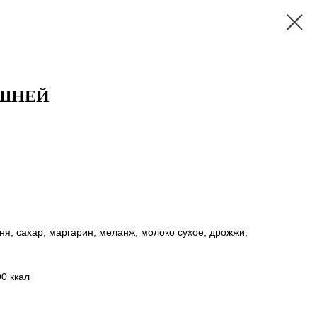
ИШНЕЙ
я, сахар, маргарин, меланж, молоко сухое, дрожжи,
0 ккал