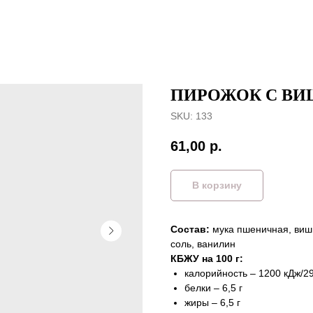
ПИРОЖОК С В
SKU:
133
61,00
р.
В корзину
Состав:
мука пшеничная, вишн
соль, ванилин
КБЖУ на 100 г:
калорийность – 1200 кДж/29
белки – 6,5 г
жиры – 6,5 г