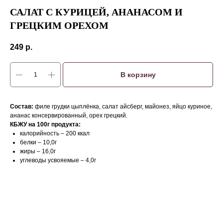
САЛАТ С КУРИЦЕЙ, АНАНАСОМ И
ГРЕЦКИМ ОРЕХОМ
249
р.
В корзину
Состав:
филе грудки цыплёнка, салат айсберг, майонез, яйцо куриное,
ананас консервированный, орех грецкий.
КБЖУ на 100г продукта:
калорийность – 200 ккал
белки – 10,0г
жиры – 16,0г
углеводы усвояемые – 4,0г