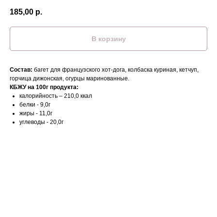
185,00
р.
В корзину
Состав:
багет для французского хот-дога, колбаска куриная, кетчуп,
горчица дижонская, огурцы маринованные.
КБЖУ на 100г продукта:
калорийность – 210,0 ккал
белки - 9,0г
жиры - 11,0г
углеводы - 20,0г