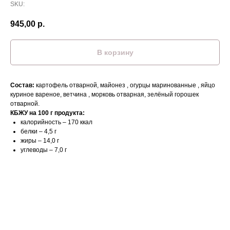
SKU:
945,00
р.
В корзину
Состав:
картофель отварной, майонез , огурцы маринованные , яйцо
куриное вареное, ветчина , морковь отварная, зелёный горошек
отварной.
КБЖУ на 100 г продукта:
калорийность – 170 ккал
белки – 4,5 г
жиры – 14,0 г
углеводы – 7,0 г