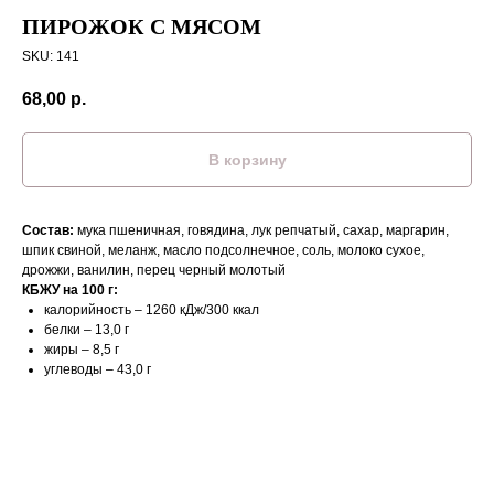
ПИРОЖОК С МЯСОМ
SKU:
141
68,00
р.
В корзину
Состав:
мука пшеничная, говядина, лук репчатый, сахар, маргарин,
шпик свиной, меланж, масло подсолнечное, соль, молоко сухое,
дрожжи, ванилин, перец черный молотый
КБЖУ на 100 г:
калорийность – 1260 кДж/300 ккал
белки – 13,0 г
жиры – 8,5 г
углеводы – 43,0 г