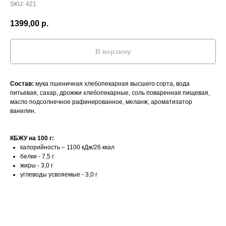
SKU:
421
1399,00
р.
В корзину
Состав:
мука пшеничная хлебопекарная высшего сорта, вода
питьевая, сахар, дрожжи хлебопекарные, соль поваренная пищевая,
масло подсолнечное рафинированное, меланж, ароматизатор
ванилин.
КБЖУ на 100 г:
калорийность – 1100 кДж/26 ккал
белки - 7,5 г
жиры - 3,0 г
углеводы усвояемые - 3,0 г