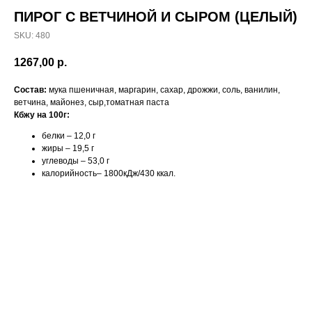
ПИРОГ С ВЕТЧИНОЙ И СЫРОМ (ЦЕЛЫЙ)
SKU:
480
1267,00
р.
Состав:
мука пшеничная, маргарин, сахар, дрожжи, соль, ванилин,
ветчина, майонез, сыр,томатная паста
Кбжу на 100г:
белки – 12,0 г
жиры – 19,5 г
углеводы – 53,0 г
калорийность– 1800кДж/430 ккал.