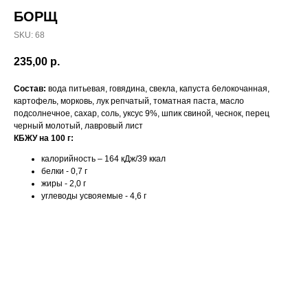
БОРЩ
SKU:
68
235,00
р.
Состав:
вода питьевая, говядина, свекла, капуста белокочанная,
картофель, морковь, лук репчатый, томатная паста, масло
подсолнечное, сахар, соль, уксус 9%, шпик свиной, чеснок, перец
черный молотый, лавровый лист
КБЖУ на 100 г:
калорийность – 164 кДж/39 ккал
белки - 0,7 г
жиры - 2,0 г
углеводы усвояемые - 4,6 г