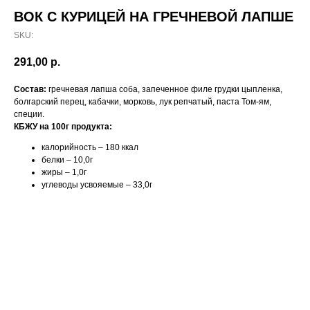
ВОК С КУРИЦЕЙ НА ГРЕЧНЕВОЙ ЛАПШЕ
SKU:
291,00
р.
Состав:
гречневая лапша соба, запеченное филе грудки цыпленка,
болгарский перец, кабачки, морковь, лук репчатый, паста Том-ям,
специи.
КБЖУ на 100г продукта:
калорийность – 180 ккал
белки – 10,0г
жиры – 1,0г
углеводы усвояемые – 33,0г