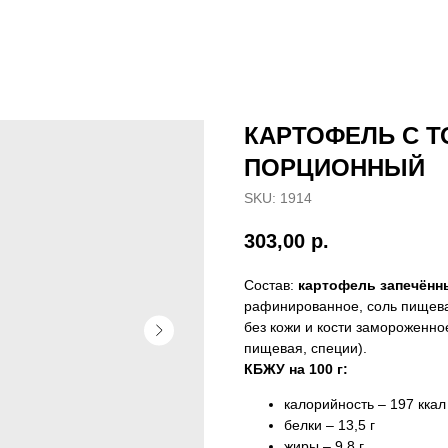
КАРТОФЕЛЬ С 
ПОРЦИОННЫЙ
SKU:
1914
303,00
р.
Состав:
картофель запечённ
рафинированное, соль пищева
без кожи и кости замороженно
пищевая, специи).
КБЖУ на 100 г:
калорийность – 197 ккал
белки – 13,5 г
жиры – 9,8 г