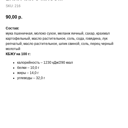
SKU:
216
90,00
р.
Состав:
мука пшеничная, молоко сухое, меланж яичный, сахар, крахмал
картофельный, масло растительное, соль, сода, говядина, лук
репчатый, масло растительное, шпик свиной, соль, перец черный
молотый
КБЖУ на 100 г:
калорийность – 1230 кДж/290 ккал
белки – 10,0 г
жиры – 14,0 г
углеводы – 32,0 г