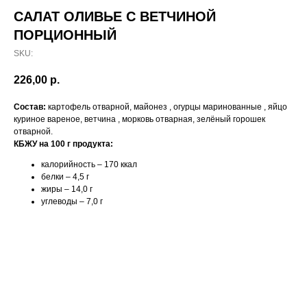
САЛАТ ОЛИВЬЕ С ВЕТЧИНОЙ
ПОРЦИОННЫЙ
SKU:
226,00
р.
Состав:
картофель отварной, майонез , огурцы маринованные , яйцо
куриное вареное, ветчина , морковь отварная, зелёный горошек
отварной.
КБЖУ на 100 г продукта:
калорийность – 170 ккал
белки – 4,5 г
жиры – 14,0 г
углеводы – 7,0 г