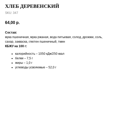
ХЛЕБ ДЕРЕВЕНСКИЙ
SKU:
347
64,00
р.
Состав:
мука пшеничная, мука ржаная, вода питьевая, солод, дрожжи, соль,
сахар, закваска, глютен пшеничный, тмин
КБЖУ на 100 г:
калорийность – 1050 кДж/250 ккал
белки – 7,5 г
жиры – 1,0 г
углеводы усвояемые – 52,0 г