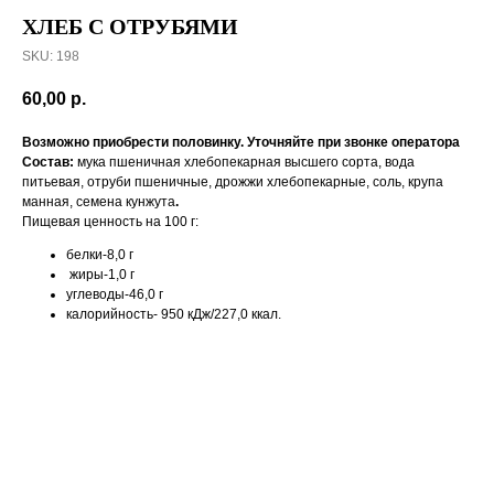
ХЛЕБ С ОТРУБЯМИ
SKU:
198
60,00
р.
Возможно приобрести половинку. Уточняйте при звонке оператора
Состав:
мука пшеничная хлебопекарная высшего сорта, вода
питьевая, отруби пшеничные, дрожжи хлебопекарные, соль, крупа
манная, семена кунжута
.
Пищевая ценность на 100 г:
белки-8,0 г
жиры-1,0 г
углеводы-46,0 г
калорийность- 950 кДж/227,0 ккал.