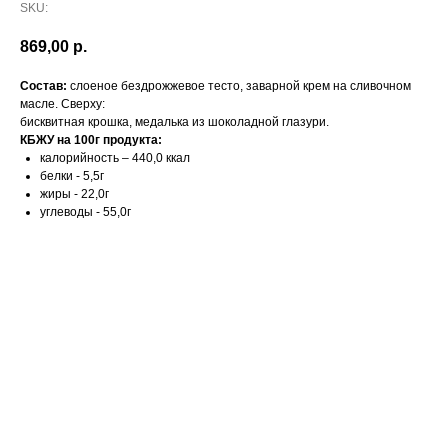
SKU:
869,00
р.
Состав:
слоеное бездрожжевое тесто, заварной крем на сливочном
масле. Сверху:
бисквитная крошка, медалька из шоколадной глазури.
КБЖУ на 100г продукта:
калорийность – 440,0 ккал
белки - 5,5г
жиры - 22,0г
углеводы - 55,0г