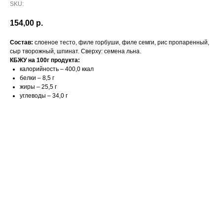
SKU:
154,00
р.
Состав:
слоеное тесто, филе горбуши, филе семги, рис пропаренный,
сыр творожный, шпинат. Сверху: семена льна.
КБЖУ на 100г продукта:
калорийность – 400,0 ккал
белки – 8,5 г
жиры – 25,5 г
углеводы – 34,0 г