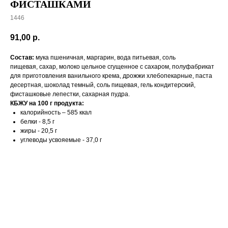
ФИСТАШКАМИ
1446
91,00
р.
Состав:
мука пшеничная, маргарин, вода питьевая, соль
пищевая, сахар, молоко цельное сгущенное с сахаром, полуфабрикат
для приготовления ванильного крема, дрожжи хлебопекарные, паста
десертная, шоколад темный, соль пищевая, гель кондитерский,
фисташковые лепестки, сахарная пудра.
КБЖУ на 100 г продукта:
калорийность – 585 ккал
белки - 8,5 г
жиры - 20,5 г
углеводы усвояемые - 37,0 г