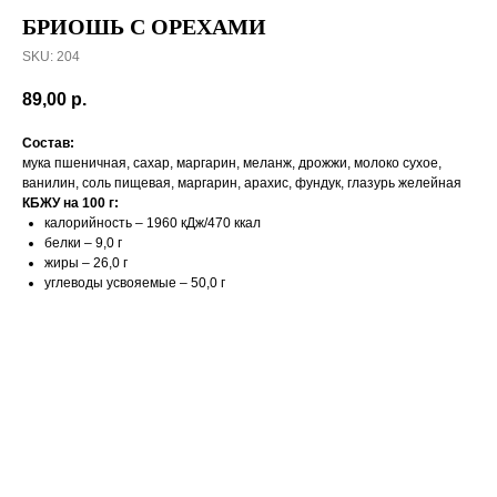
БРИОШЬ С ОРЕХАМИ
SKU:
204
89,00
р.
Состав:
мука пшеничная, сахар, маргарин, меланж, дрожжи, молоко сухое,
ванилин, соль пищевая, маргарин, арахис, фундук, глазурь желейная
КБЖУ на 100 г:
калорийность – 1960 кДж/470 ккал
белки – 9,0 г
жиры – 26,0 г
углеводы усвояемые – 50,0 г