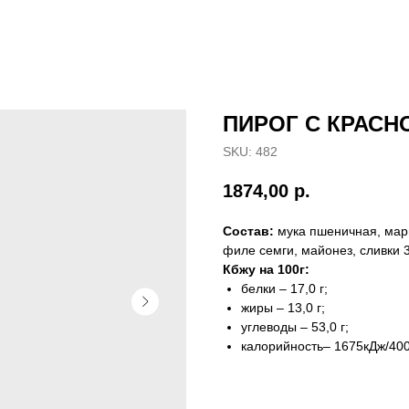
ПИРОГ С КРАСН
SKU:
482
1874,00
р.
Состав:
мука пшеничная, марг
филе семги, майонез, сливки 3
Кбжу на 100г:
белки – 17,0 г;
жиры – 13,0 г;
углеводы – 53,0 г;
калорийность– 1675кДж/400