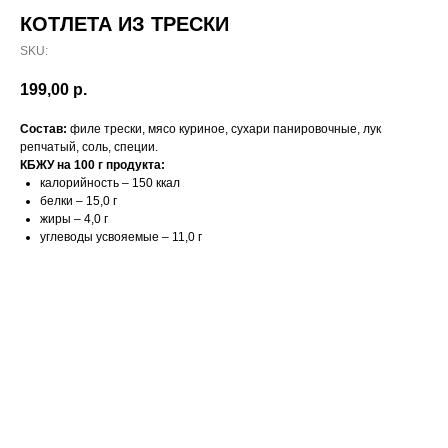
КОТЛЕТА ИЗ ТРЕСКИ
SKU:
199,00
р.
Состав:
филе трески, мясо куриное, сухари панировочные, лук
репчатый, соль, специи.
КБЖУ на 100 г продукта:
калорийность – 150 ккал
белки – 15,0 г
жиры – 4,0 г
углеводы усвояемые – 11,0 г