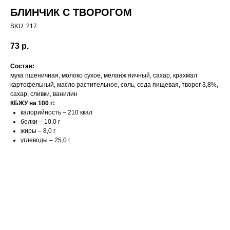
БЛИНЧИК С ТВОРОГОМ
SKU:
217
73
р.
Состав:
мука пшеничная, молоко сухое, меланж яичный, сахар, крахмал
картофельный, масло растительное, соль, сода пищевая, творог 3,8%,
сахар, сливки, ванилин
КБЖУ на 100 г:
калорийность – 210 ккал
белки – 10,0 г
жиры – 8,0 г
углеводы – 25,0 г