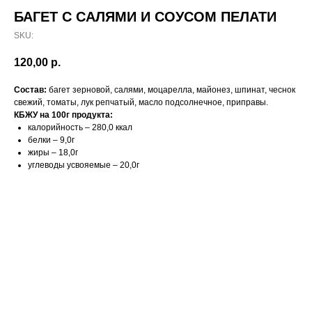
БАГЕТ С САЛЯМИ И СОУСОМ ПЕЛАТИ
SKU:
120,00
р.
Состав:
багет зерновой, салями, моцарелла, майонез, шпинат, чеснок
свежий, томаты, лук репчатый, масло подсолнечное, приправы.
КБЖУ на 100г продукта:
калорийность – 280,0 ккал
белки – 9,0г
жиры – 18,0г
углеводы усвояемые – 20,0г