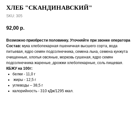
ХЛЕБ "СКАНДИНАВСКИЙ"
SKU:
305
92,00
р.
Возможно приобрести половинку. Уточняйте при звонке оператора
Состав:
мука хлебопекарная пшеничная высшего сорта, вода
питьевая, ядро семян подсолнечника, семена льна, семена кунжута
очищенные, хлопья овсяные, морковь сушеная, ядро семян
подсолнечника жареные, дрожжи хлебопекарные, соль пищевая.
КБЖУ на 100г:
белки - 11,0 г
жиры - 12,5 г
углеводы – 38,5 г
калорийность - 310 кДж/1295 ккал.