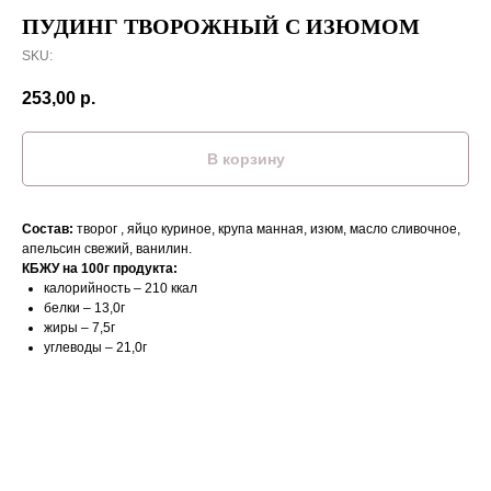
ПУДИНГ ТВОРОЖНЫЙ С ИЗЮМОМ
SKU:
253,00
р.
В корзину
Состав:
творог , яйцо куриное, крупа манная, изюм, масло сливочное,
апельсин свежий, ванилин.
КБЖУ на 100г продукта:
калорийность – 210 ккал
белки – 13,0г
жиры – 7,5г
углеводы – 21,0г